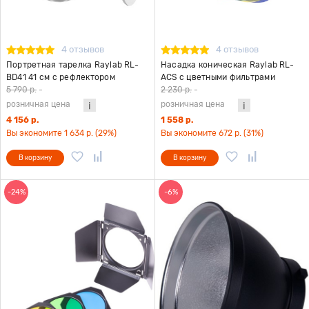
4 отзывов
4 отзывов
Портретная тарелка Raylab RL-
Насадка коническая Raylab RL-
BD41 41 см с рефлектором
ACS с цветными фильтрами
5 790 р.
-
2 230 р.
-
розничная цена
розничная цена
4 156 р.
1 558 р.
Вы экономите 1 634 р. (29%)
Вы экономите 672 р. (31%)
В корзину
В корзину
-24%
-6%