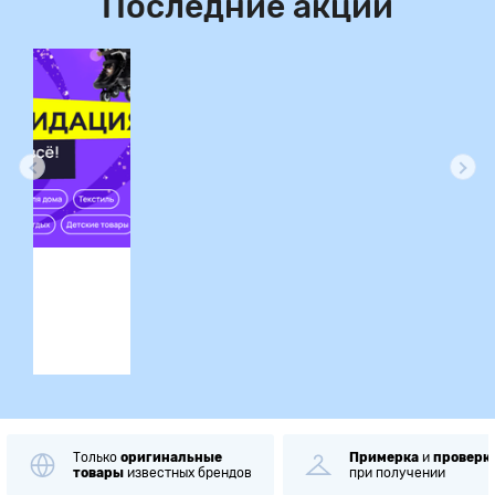
Последние акции
ция
Примерка
и
проверка
Самовывоз
при получении
через
1 минуту