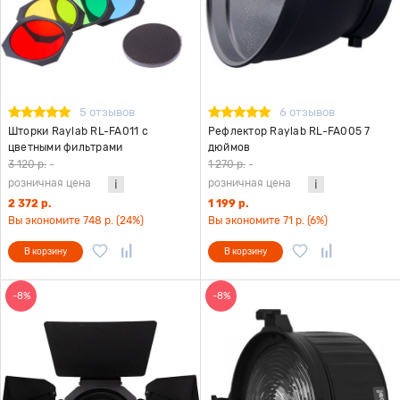
5 отзывов
6 отзывов
Шторки Raylab RL-FA011 с
Рефлектор Raylab RL-FA005 7
цветными фильтрами
дюймов
3 120 р.
-
1 270 р.
-
розничная цена
розничная цена
2 372 р.
1 199 р.
Вы экономите 748 р. (24%)
Вы экономите 71 р. (6%)
В корзину
В корзину
-8%
-8%