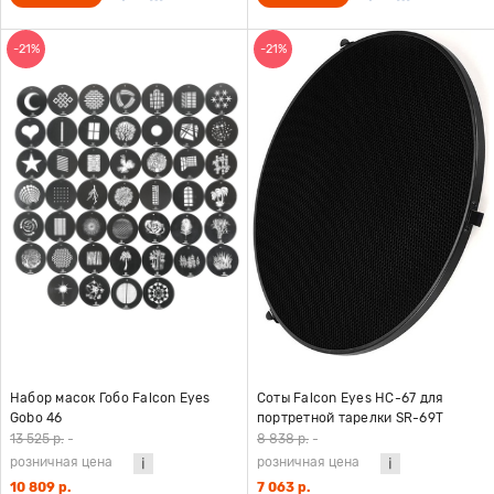
-21%
-21%
Набор масок Гобо Falcon Eyes
Соты Falcon Eyes HC-67 для
Gobo 46
портретной тарелки SR-69T
13 525 р.
-
8 838 р.
-
розничная цена
розничная цена
10 809 р.
7 063 р.