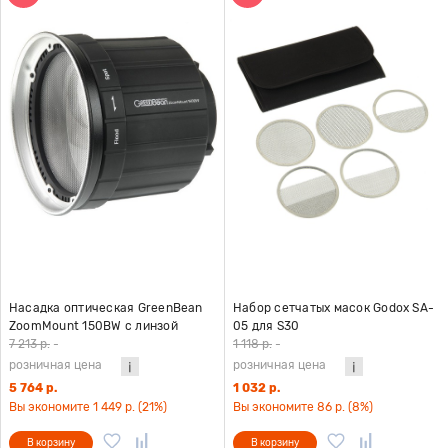
Насадка оптическая GreenBean
Набор сетчатых масок Godox SA-
ZoomMount 150BW с линзой
05 для S30
Френеля
7 213 р.
-
1 118 р.
-
розничная цена
розничная цена
5 764 р.
1 032 р.
Вы экономите 1 449 р. (21%)
Вы экономите 86 р. (8%)
В корзину
В корзину