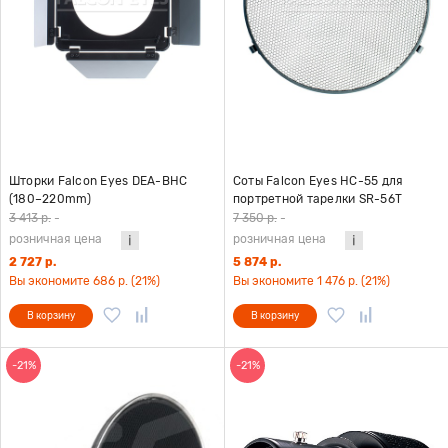
Шторки Falcon Eyes DEA-BHC
Соты Falcon Eyes HC-55 для
(180–220mm)
портретной тарелки SR-56T
3 413 р.
-
7 350 р.
-
розничная цена
розничная цена
2 727 р.
5 874 р.
Вы экономите 686 р. (21%)
Вы экономите 1 476 р. (21%)
В корзину
В корзину
-21%
-21%