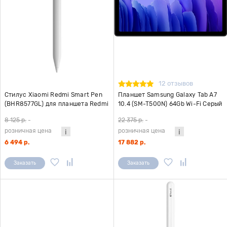
12 отзывов
Стилус Xiaomi Redmi Smart Pen
Планшет Samsung Galaxy Tab A7
(BHR8577GL) для планшета Redmi
10.4 (SM-T500N) 64Gb Wi-Fi Серый
Pad Pro/Pad 2/Pad 2 Pro
8 125 р.
-
22 375 р.
-
розничная цена
розничная цена
6 494 р.
17 882 р.
Заказать
Заказать