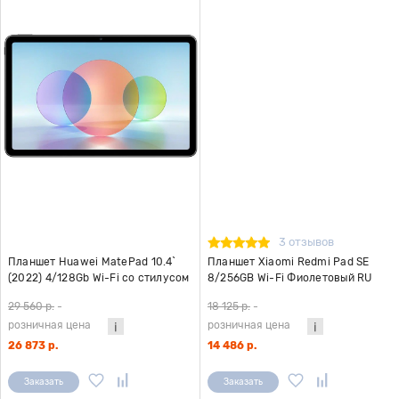
3 отзывов
Планшет Huawei MatePad 10.4`
Планшет Xiaomi Redmi Pad SE
(2022) 4/128Gb Wi-Fi со стилусом
8/256GB Wi-Fi Фиолетовый RU
(BAH4-W09) 53012VHX Серый
29 560 р.
-
18 125 р.
-
матовый
розничная цена
розничная цена
26 873 р.
14 486 р.
Заказать
Заказать