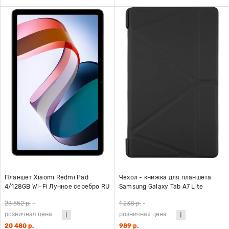
Планшет Xiaomi Redmi Pad
Чехол - книжка для планшета
4/128GB Wi-Fi Лунное серебро RU
Samsung Galaxy Tab A7 Lite
(T220/T225) с силиконовой
23 552 р.
-
1 238 р.
-
крышкой, подставка Y, черный,
розничная цена
розничная цена
Redline
20 480 р.
989 р.